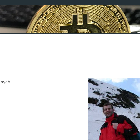
kacji
Proseminarium
Przetwarzanie i wizualizacja danych (PWD)
P
lysis
anych