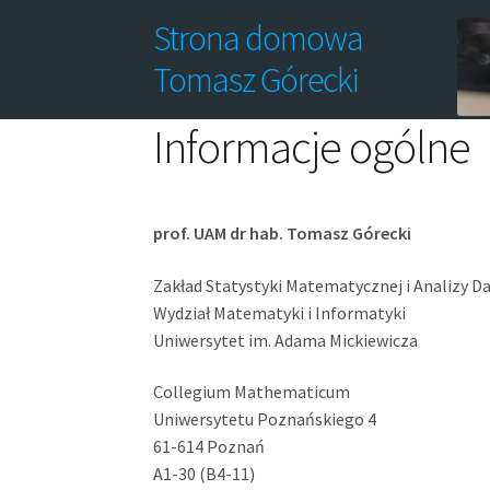
Strona domowa
Tomasz Górecki
Informacje ogólne
Analiza danych
Informacje ogólne
Lista publi
Statystyczne systemy uczące
Time series ana
prof. UAM dr hab. Tomasz Górecki
Zakład Statystyki Matematycznej i Analizy D
Wydział Matematyki i Informatyki
Uniwersytet im. Adama Mickiewicza
Collegium Mathematicum
Uniwersytetu Poznańskiego 4
61-614 Poznań
A1-30 (B4-11)