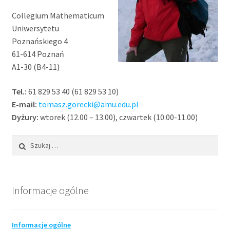
Collegium Mathematicum
R programming
Uniwersytetu
Poznańskiego 4
Seminaria
61-614 Poznań
A1-30 (B4-11)
Statystyczne systemy uczące
Tel.:
61 829 53 40 (61 829 53 10)
E-mail:
tomasz.gorecki@amu.edu.pl
Time series analysis
Dyżury:
wtorek (12.00 – 13.00), czwartek (10.00-11.00)
Szukaj:
Informacje ogólne
Informacje ogólne