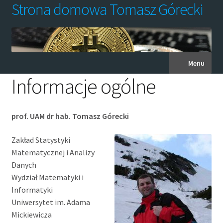
Strona domowa Tomasz Górecki
Menu
Informacje ogólne
Analiza danych
Informacje ogólne
prof. UAM dr hab. Tomasz Górecki
Lista publikacji
Zakład Statystyki
Matematycznej i Analizy
Danych
Proseminarium
Wydział Matematyki i
Informatyki
Przetwarzanie i wizualizacja danych (PWD)
Uniwersytet im. Adama
Mickiewicza
Publikacje